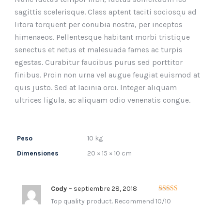
sagittis scelerisque. Class aptent taciti sociosqu ad
litora torquent per conubia nostra, per inceptos
himenaeos. Pellentesque habitant morbi tristique
senectus et netus et malesuada fames ac turpis
egestas. Curabitur faucibus purus sed porttitor
finibus. Proin non urna vel augue feugiat euismod at
quis justo. Sed at lacinia orci. Integer aliquam
ultrices ligula, ac aliquam odio venenatis congue.
Peso
10 kg
Dimensiones
20 × 15 × 10 cm
Cody
–
septiembre 28, 2018
Valorado con
Top quality product. Recommend 10/10
5
de 5