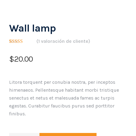
Wall lamp
(
1
valoración de cliente)
Valorado con
1
5.00
de 5 en
$
20.00
base a
valoración de
un cliente
Litora torquent per conubia nostra, per inceptos
himenaeos. Pellentesque habitant morbi tristique
senectus et netus et malesuada fames ac turpis
egestas. Curabitur faucibus purus sed porttitor
finibus.